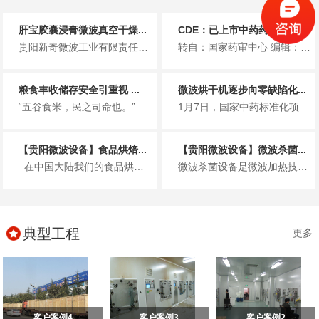
肝宝胶囊浸膏微波真空干燥...
CDE：已上市中药药学变...
贵阳新奇微波工业有限责任公司 「好用、耐用。是客户对我们的总结」 作者 | 范兴 杨成梓 吴淑英&nb...
转自：国家药审中心 编辑：蒲公英-绿茶 4月2日，国家药审中心发布关于《已上市中药药学变更研...
粮食丰收储存安全引重视 ...
微波烘干机逐步向零缺陷化...
“五谷食米，民之司命也。”自古以来，粮食都是人类设备生产、生活和生存的最基本要素，是国家经济发展、社会稳定的重要参照指标...
1月7日，国家中药标准化项目启动仪式在中国药都江西省樟树市举行。国家中药标准化项目由国家发改委和国家中医药管理局共同组织...
【贵阳微波设备】食品烘焙...
【贵阳微波设备】微波杀菌...
在中国大陆我们的食品烘焙适用广泛，有着皇室烘焙典范的，还有以超市为主的甜品烘焙，港式鲜饮，中国传统甜品为辅...
微波杀菌设备是微波加热技术功能的延伸，具体表现为微波与生物体以及其组成基本细胞之间的相互作用，对于微波杀菌设备的使用，其...
典型工程
更多
客户案例4
客户案例3
客户案例2